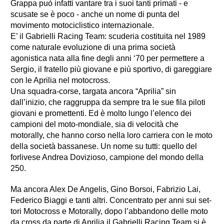
Grappa può infatti vantare tra i suoi tanti primati - e
scusate se è poco - anche un nome di punta del
movimento motociclistico internazionale.
E’ il Gabrielli Racing Team: scuderia costituita nel 1989
come naturale evo­luzione di una prima società
agonistica nata alla fine degli anni ‘70 per permettere a
Sergio, il fratello più giovane e più sportivo, di gareggiare
con le Aprilia nel motocross.
Una squadra-corse, targata ancora “Aprilia” sin
dall’inizio, che raggruppa da sempre tra le sue fila piloti
giovani e promettenti. Ed è molto lungo l’e­lenco dei
campioni del moto-mondiale, sia di velocità che
motorally, che hanno corso nella loro carriera con le moto
della società bassanese. Un nome su tutti: quello del
forlivese Andrea Dovizioso, campione del mondo della
250.
Ma ancora Alex De Angelis, Gino Borsoi, Fabrizio Lai,
Federico Biaggi e tanti altri. Concentrato per anni sui set­
tori Motocross e Motorally, dopo l’ab­bandono delle moto
da cross da parte di Aprilia il Gabrielli Racing Team si è