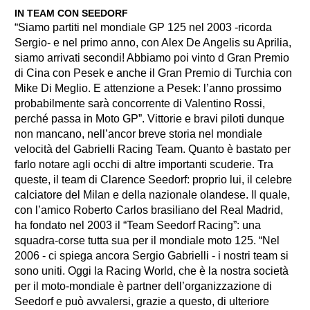
IN TEAM CON SEEDORF
“Siamo partiti nel mondiale GP 125 nel 2003 -ricorda
Sergio- e nel primo anno, con Alex De Angelis su Aprilia,
siamo arrivati secondi! Abbiamo poi vinto d Gran Premio
di Cina con Pesek e anche il Gran Premio di Turchia con
Mike Di Meglio. E attenzione a Pesek: l’anno prossimo
probabilmente sarà concorrente di Valentino Rossi,
perché passa in Moto GP”. Vittorie e bravi piloti dunque
non mancano, nell’ancor breve storia nel mondiale
velocità del Gabrielli Racing Team. Quanto è bastato per
farlo notare agli occhi di altre importanti scuderie. Tra
queste, il team di Clarence Seedorf: proprio lui, il cele­bre
calciatore del Milan e della nazio­nale olandese. Il quale,
con l’amico Roberto Carlos brasiliano del Real Madrid,
ha fondato nel 2003 il “Team Seedorf Racing”: una
squadra-corse tutta sua per il mondiale moto 125. “Nel
2006 - ci spiega ancora Sergio Gabrielli - i nostri team si
sono uniti. Oggi la Racing World, che è la nostra società
per il moto-mondiale è partner dell’organizzazione di
Seedorf e può avvalersi, grazie a questo, di ulteriore