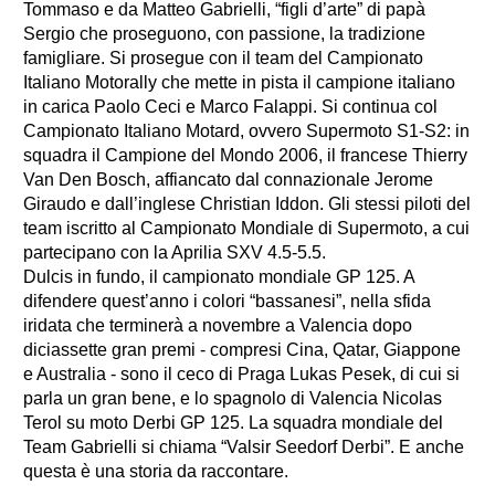
Tommaso e da Matteo Gabrielli, “figli d’arte” di papà
Sergio che proseguono, con passione, la tradizione
famigliare. Si prosegue con il team del Campionato
Italiano Motorally che mette in pista il campione italiano
in carica Paolo Ceci e Marco Falappi. Si continua col
Campionato Italiano Motard, ovvero Supermoto S1-S2: in
squadra il Campione del Mondo 2006, il francese Thierry
Van Den Bosch, affiancato dal connazionale Jerome
Giraudo e dall’inglese Christian Iddon. Gli stessi piloti del
team iscritto al Campionato Mondiale di Supermoto, a cui
partecipano con la Aprilia SXV 4.5-5.5.
Dulcis in fundo, il campionato mon­diale GP 125. A
difendere quest’anno i colori “bassanesi”, nella sfida
iridata che terminerà a novembre a Valencia dopo
diciassette gran premi - compresi Cina, Qatar, Giappone
e Australia - sono il ceco di Praga Lukas Pesek, di cui si
parla un gran bene, e lo spagnolo di Valencia Nicolas
Terol su moto Derbi GP 125. La squadra mondiale del
Team Gabrielli si chiama “Valsir Seedorf Derbi”. E anche
questa è una storia da raccontare.