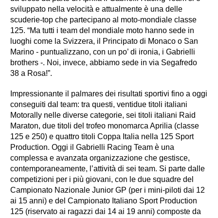
sviluppato nella velocità e attualmente è una delle
scuderie-top che partecipano al moto-mondiale classe
125. “Ma tutti i team del mondiale moto hanno sede in
luoghi come la Svizzera, il Principato di Monaco o San
Marino - puntualizzano, con un po’ di ironia, i Gabrielli
brothers -. Noi, invece, abbia­mo sede in via Segafredo
38 a Rosa!”.
Impressionante il palmares dei risul­tati sportivi fino a oggi
conseguiti dal team: tra questi, ventidue titoli italiani
Motorally nelle diverse categorie, sei titoli italiani Raid
Maraton, due titoli del trofeo monomarca Aprilia (classe
125 e 250) e quattro titoli Coppa Italia nella 125 Sport
Production. Oggi il Gabrielli Racing Team è una
complessa e avanzata organizzazione che gestisce,
contemporaneamente, l’attività di sei team. Si parte dalle
competizioni per i più giovani, con le due squadre del
Campionato Nazionale Junior GP (per i mini-piloti dai 12
ai 15 anni) e del Campionato Italiano Sport Production
125 (riservato ai ragazzi dai 14 ai 19 anni) composte da