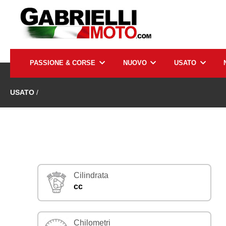
PASSIONE & CORSE
NUOVO
USATO
USATO
/
Cilindrata
cc
Chilometri