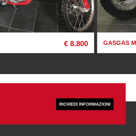
€ 8.800
GASGAS M
RICHIEDI INFORMAZIONI