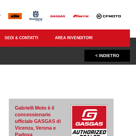
SEDI & CONTATTI
AREA RIVENDITORI
< INDIETRO
Gabrielli Moto è il
concessionario
ufficiale GASGAS di
Vicenza, Verona e
Padova