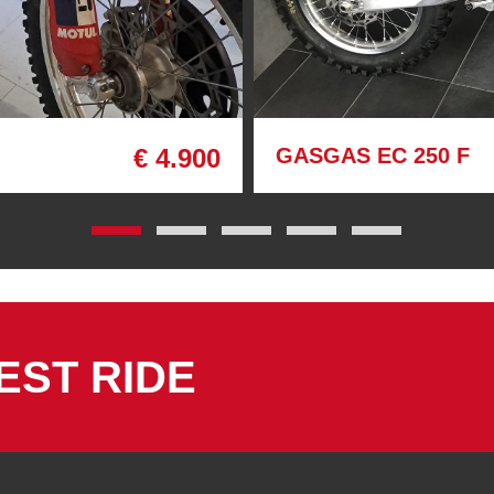
€ 4.900
GASGAS EC 250 F
EST RIDE