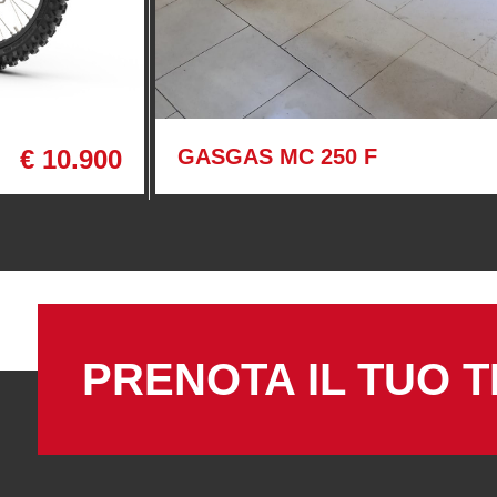
€ 10.900
GASGAS MC 250 F
PRENOTA IL TUO T