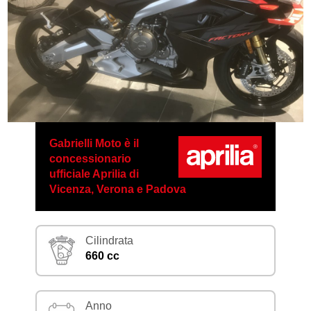
Gabrielli Moto è il
concessionario
ufficiale Aprilia di
Vicenza, Verona e Padova
Cilindrata
660 cc
Anno