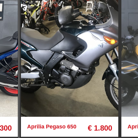
Aprilia Pegaso 650
Apr
.300
€ 1.800