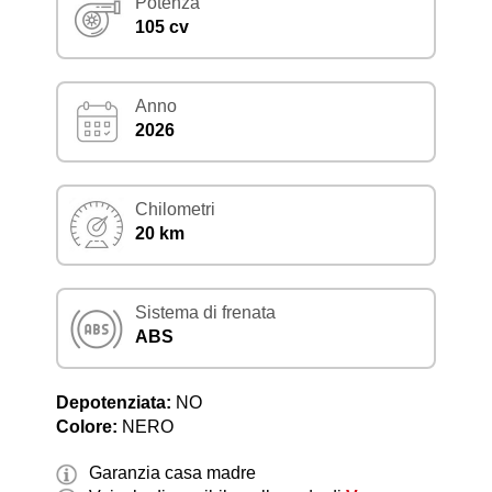
Potenza
105 cv
Anno
2026
Chilometri
20 km
Sistema di frenata
ABS
Depotenziata:
NO
Colore:
NERO
Garanzia casa madre