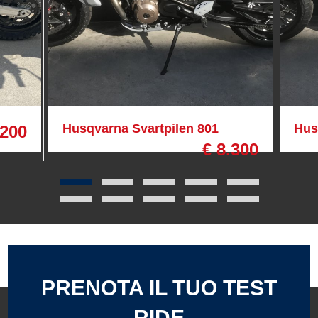
Husqvarna Svartpilen 801
Hus
.200
€ 8.300
PRENOTA IL TUO TEST
RIDE