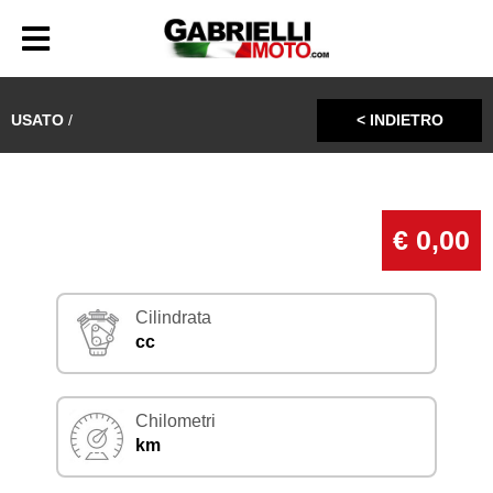
USATO
/
< INDIETRO
€ 0,00
Cilindrata
cc
Chilometri
km