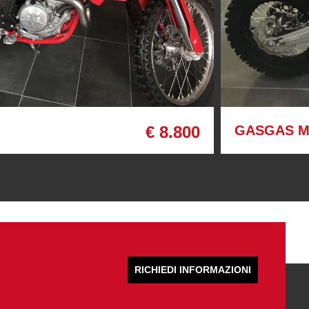
€ 8.800
GASGAS M
RICHIEDI INFORMAZIONI