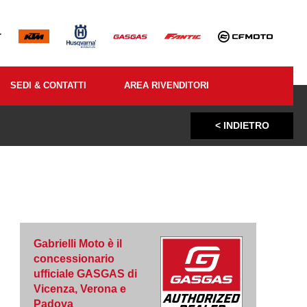
SEDI & CONTATTI
AREA RIVENDITORI
< INDIETRO
Gabrielli Moto è il
concessionario
ufficiale GASGAS di
Vicenza, Verona e
Padova