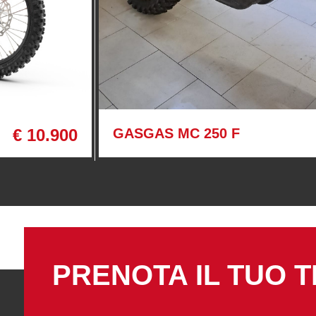
€ 10.900
GASGAS MC 250 F
PRENOTA IL TUO T