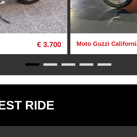
€ 3.700
Moto Guzzi Californi
EST RIDE