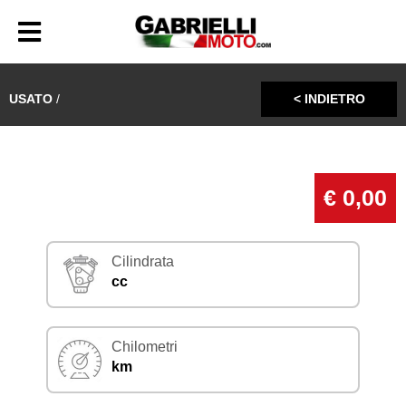
USATO
/
< INDIETRO
€ 0,00
Cilindrata
cc
Chilometri
km