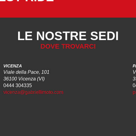
LE NOSTRE SEDI
DOVE TROVARCI
VICENZA
P
Viale della Pace, 101
V
36100 Vicenza (VI)
3
0444 304335
0
vicenza@gabriellimoto.com
p