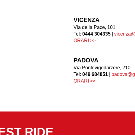
VICENZA
Via della Pace, 101
Tel:
0444 304335
|
vicenza@
ORARI >>
PADOVA
Via Pontevigodarzere, 210
Tel:
049 684851
|
padova@ga
ORARI >>
EST RIDE