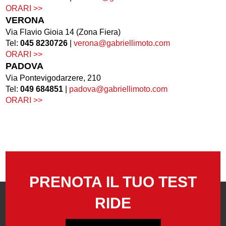
ORARI >>
VERONA
Via Flavio Gioia 14 (Zona Fiera)
Tel:
045 8230726
|
verona@gabriellimoto.com
ORARI >>
PADOVA
Via Pontevigodarzere, 210
Tel:
049 684851
|
padova@gabriellimoto.com
ORARI >>
PRENOTA IL TUO TEST
RIDE