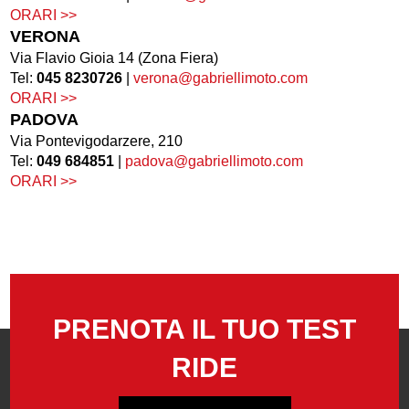
ORARI >>
VERONA
Via Flavio Gioia 14 (Zona Fiera)
Tel:
045 8230726
|
verona@gabriellimoto.com
ORARI >>
PADOVA
Via Pontevigodarzere, 210
Tel:
049 684851
|
padova@gabriellimoto.com
ORARI >>
PRENOTA IL TUO TEST
RIDE